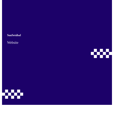
SunSetúbal
Website